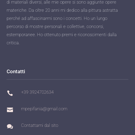
di materiali diversi, alle mie opere si sono aggiunte opere
materiche. Da oltre 20 anni mi dedico alla pittura astratta
perché ad affascinarmi sono i concetti. Ho un lungo
percorso di mostre personali e collettive, concorsi,
estemporanee. Ho ottenuto premi e riconoscimenti dalla
critica.
Contatti
+39 3924702634

mpepifania@gmail.com

Contattami dal sito
