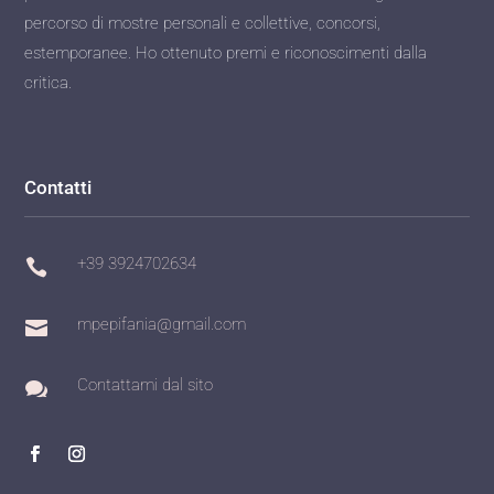
percorso di mostre personali e collettive, concorsi,
estemporanee. Ho ottenuto premi e riconoscimenti dalla
critica.
Contatti
+39 3924702634

mpepifania@gmail.com

Contattami dal sito
