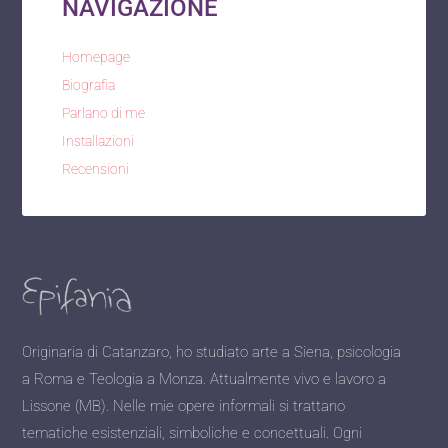
NAVIGAZIONE
Homepage
Biografia
Parlano di me
Installazioni
Recensioni
Originaria di Catanzaro, ho studiato arte a Siena, psicologia
a Roma e Teologia a Monza. Attualmente vivo e lavoro a
Lissone (MB). Nelle mie opere informali si trattano
tematiche esistenziali, simboliche e concettuali. Ogni